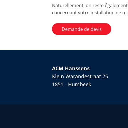
Naturellement, on reste également 
concernant votre installation de m
Demande de devis
ACM Hanssens
Klein Warandestraat 25
1851 - Humbeek