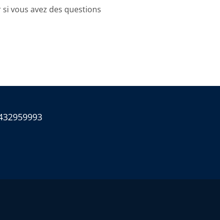
 si vous avez des questions
432959993