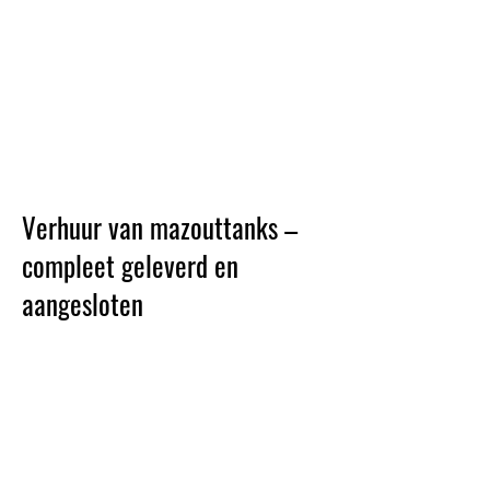
Verhuur van mazouttanks –
compleet geleverd en
aangesloten
Tijdelijk een mazouttank nodig? Wij
zorgen voor een snelle en
betrouwbare oplossing.
Wij verhuren mazouttanks inclusief
levering en professionele plaatsing