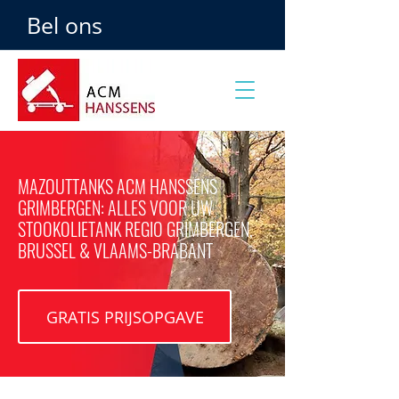
Bel ons
MAZOUTTANKS ACM HANSSENS
GRIMBERGEN: ALLES VOOR UW
STOOKOLIETANK REGIO GRIMBERGEN,
BRUSSEL & VLAAMS-BRABANT
GRATIS PRIJSOPGAVE