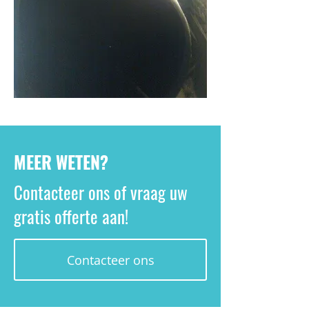
MEER WETEN?
Contacteer ons of vraag uw
gratis offerte aan!
Contacteer ons